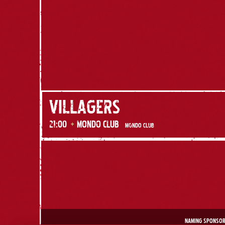
GRUFF RHYS
22
Sex
18:00
+
​
BIBLIOTECA EMAO
​
BIBLIOTECA EMAO
NAMING SPONSO