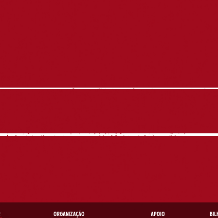
R
ORGANIZAÇÃO
APOIO
BIL